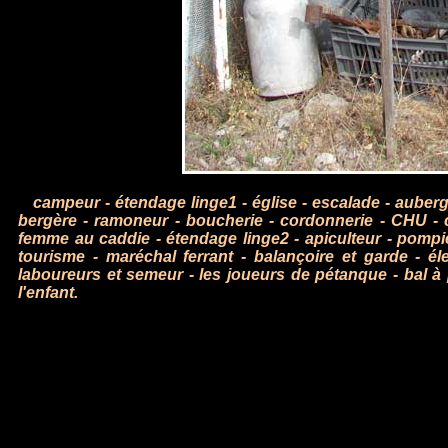
campeur
-
étendage linge1
-
église
-
escalade
-
auber
bergère
-
ramoneur
-
boucherie
-
cordonnerie
-
CHU
-
femme au caddie
-
étendage linge2
-
apiculteur
-
pompi
tourisme
-
maréchal ferrant
-
balançoire et garde
-
él
laboureurs et semeur
-
les joueurs de pétanque
-
bal à
l'enfant.