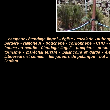
campeur
-
étendage linge1
-
église
-
escalade
-
auber
bergère
-
ramoneur
-
boucherie
-
cordonnerie
-
CHU
-
femme au caddie
-
étendage linge2
-
pompiers
-
poste
tourisme
-
maréchal ferrant
-
balançoire et garde
-
él
laboureurs et semeur
-
les joueurs de pétanque
-
bal à
l'enfant.