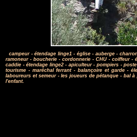
campeur
-
étendage linge1
-
église
-
auberge
-
charro
ramoneur
-
boucherie
-
cordonnerie
-
CHU
-
coiffeur
-
caddie
-
étendage linge2
-
apiculteur
-
pompiers
-
poste
tourisme
-
maréchal ferrant
-
balançoire et garde
-
él
laboureurs et semeur
-
les joueurs de pétanque
-
bal à
l'enfant.