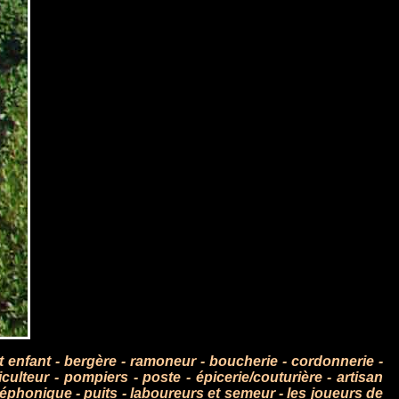
 enfant
-
bergère
-
ramoneur
-
boucherie
-
cordonnerie
-
iculteur
-
pompiers
-
poste
-
épicerie/couturière
-
artisan
léphonique
-
puits
-
laboureurs et semeur
-
les joueurs de