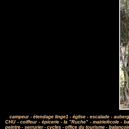
campeur
-
étendage linge1
-
église
-
escalade
-
auber
CHU
-
coiffeur
-
épicerie
-
la "Ruche"
-
mairie/école
-
ba
peintre
-
serrurier
-
cycles
-
office du tourisme
-
balançoir