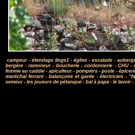
campeur
-
étendage linge1
-
église
-
escalade
-
auberg
bergère
-
ramoneur
-
boucherie
-
cordonnerie
-
CHU
-
femme au caddie
-
apiculteur
-
pompiers
-
poste
-
épiceri
maréchal ferrant
-
balançoire et garde
-
électricien
-
"fa
semeur
-
les joueurs de pétanque
-
bal à papa
-
le lavoir
-