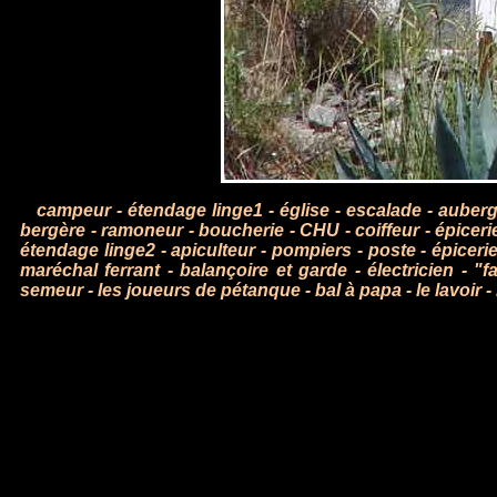
campeur
-
étendage linge1
-
église
-
escalade
-
auber
bergère
-
ramoneur
-
boucherie
-
CHU
-
coiffeur
-
épiceri
étendage linge2
-
apiculteur
-
pompiers
-
poste
-
épiceri
maréchal ferrant
-
balançoire et garde
-
électricien
-
"fa
semeur
-
les joueurs de pétanque
-
bal à papa
-
le lavoir
-